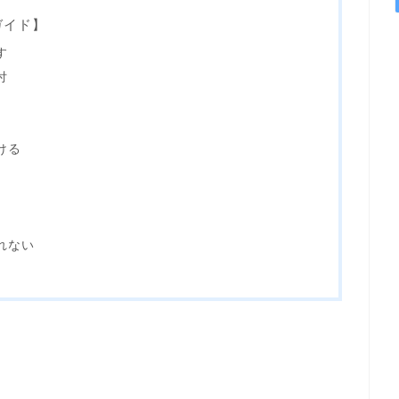
ガイド】
す
付
ける
れない