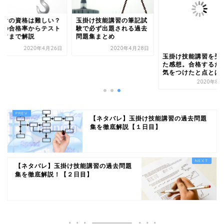
掛けの資格は難しい？
玉掛け技能講習の筆記試
際の合格率からテスト
験で必ず出題される過去
コツまで解説
問題集まとめ
2020年4月26日
2020年4月28日
玉掛け技能講習を受
た感想。合格するた
気をつけたと点とは
2020年8月
【ネタバレ】玉掛け技能講習の過去問題
集を徹底解説【１日目】
【ネタバレ】玉掛け技能講習の過去問題
集を徹底解説！【２日目】