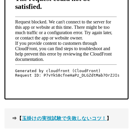
⇒【
玉掛けの実技試験で失敗しないコツ！
】